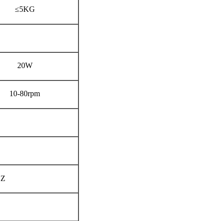
≤5KG
20W
10-80rpm
HZ