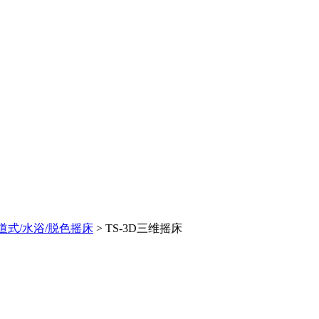
道式/水浴/脱色摇床
> TS-3D三维摇床