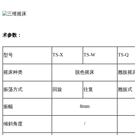
术参数：
TS-X
TS-W
TS-Q
型号
摇床种类
脱色摇床
翘扳摇
振荡方式
回旋
往复
翘扳式
8mm
振幅
/
倾斜角度