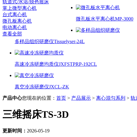
轨道式/水浴/脱色摇床
掌上微型离心机
台式离心机
微孔板水平离心机MP-3000
微孔板离心机
电动离心机
查看全部
多样品组织研磨仪Tissuelyser-24L
高速冷冻研磨均质仪JXFSTPRP-192CL
真空冷冻研磨仪JXCL-ZK
产品中心
您现在的位置：
首页
>
产品展示
>
离心混匀系列
>
轨
三维摇床TS-3D
更新时间：
2026-05-19