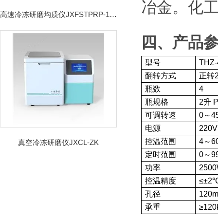
冶金。化工
高速冷冻研磨均质仪JXFSTPRP-192CL
四、产品
型号
THZ-
翻转方式
正转
瓶数
4
瓶规格
2升
可调转速
0～4
电源
220V
控温范围
4～6
真空冷冻研磨仪JXCL-ZK
定时范围
0～9
功率
250
控温精度
≤±2
孔径
120
承重
≥120