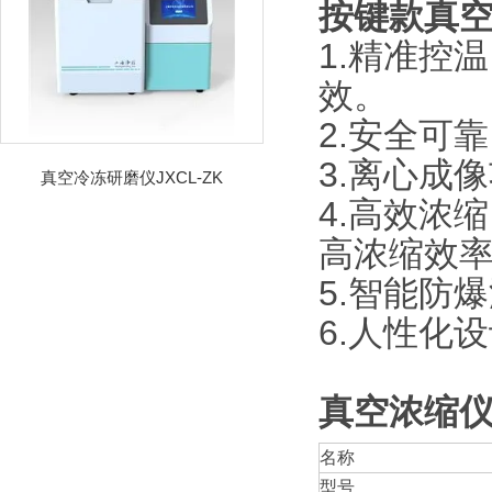
按键款真
1.精准控
效。
2.安全可
3.离心成
真空冷冻研磨仪JXCL-ZK
4.高效浓
高浓缩效
5.智能防
6.人性化
真空浓缩
名称
型号