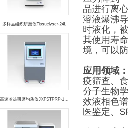
品进行离
溶液爆沸导
多样品组织研磨仪Tissuelyser-24L
时液化，
其使用寿
境，可以
应用领域
疫筛查、
分子生物学
效液相色
高速冷冻研磨均质仪JXFSTPRP-192CL
医鉴定、S