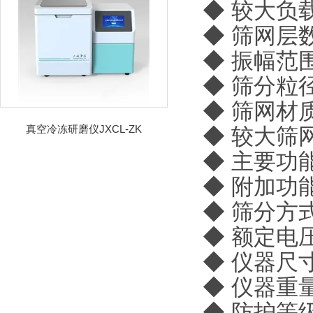
◆
较大负载
◆
筛网层数
◆
振幅范围
◆
筛分粒径
◆
筛网材
真空冷冻研磨仪JXCL-ZK
◆
较大筛网
◆
主要功
◆
附加功
◆
筛分方
◆
额定电压：
◆
仪器尺寸：
◆
仪器重量
◆
防护等级