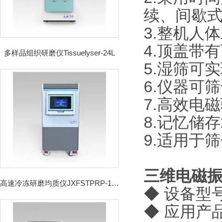
续、间歇
3.整机人
4.顶盖带
多样品组织研磨仪Tissuelyser-24L
5.湿筛可
6.仪器可
7.高效电
8.记忆储
9.适用于筛
三维电磁
高速冷冻研磨均质仪JXFSTPRP-192CL
◆ 设备型号：
◆
应用产