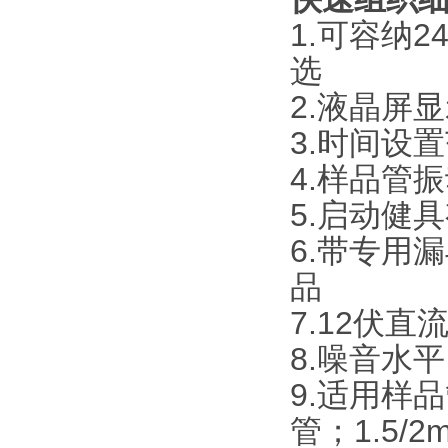
1.可容纳2
选
2.液晶屏
3.时间设
4.样品管振
5.启动健
6.带专用
品
7.12伏
8.噪音水
9.适用样品
管；1.5/2m