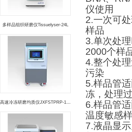
仪使用
2.一次可处理
多样品组织研磨仪Tissuelyser-24L
样品
3.单次处
2000个样
4.整个处
污染
5.样品管
冻，处理
6.样品管
高速冷冻研磨均质仪JXFSTPRP-192CL
温度敏感
7.液晶显