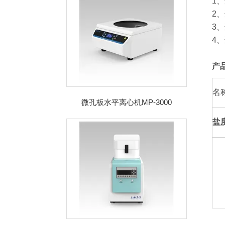
1
2
3
4
产
名
微孔板水平离心机MP-3000
盐