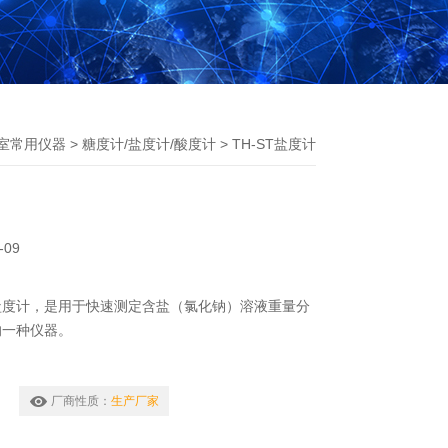
室常用仪器
>
糖度计/盐度计/酸度计
> TH-ST盐度计
-09
盐度计，是用于快速测定含盐（氯化钠）溶液重量分
的一种仪器。
厂商性质：
生产厂家