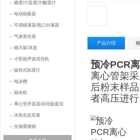
糖度计/盐度计/酸度计
电动助吸器
可调移液器/瓶口分液器
气体发生器
产品介绍
磁力架/冰盒
小型超声波清洗机
预冷PCR
旋转式粘度计
离心管架采
电泳槽
后粉末样品
精米机
者高压进行
离心管开盖器/自动旋盖仪
水热合反应釜
生物显微镜