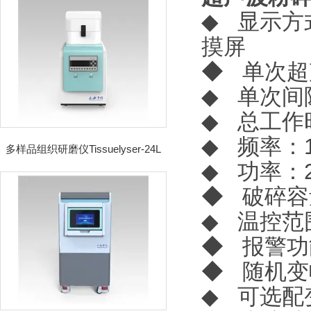
◆
显示方
摸屏
◆
单次超声
◆
单次间隙
◆
总工作时
◆
频率：1
多样品组织研磨仪Tissuelyser-24L
◆
功率：2
◆
破碎容量
◆
温控范
◆
报警功
◆
随机变
◆
可选配变