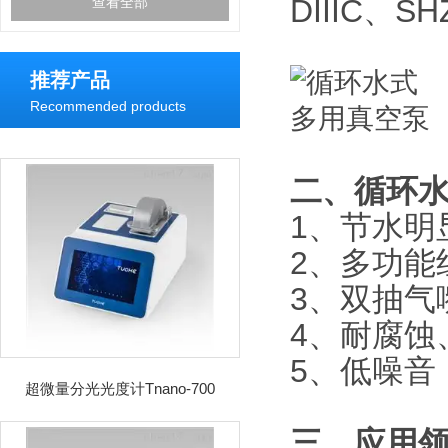
DIIIC、SH
查看全部
推荐产品
Recommended products
二、
循环
1、节水明
2、多功能
3、双抽气
4、耐腐蚀
5、低噪音
超微量分光光度计Tnano-700
三、应用