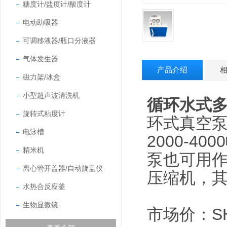
糖度计/盐度计/酸度计
电动助吸器
可调移液器/瓶口分液器
气体发生器
产品介绍
磁力架/冰盒
小型超声波清洗机
循环水式
旋转式粘度计
环式真空
电泳槽
2000-4
精米机
泵也可用
离心管开盖器/自动旋盖仪
压缩机，其
水热合反应釜
生物显微镜
市场价：SHZ