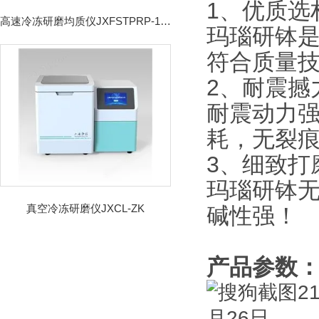
1、优质选
高速冷冻研磨均质仪JXFSTPRP-192CL
玛瑙研钵
符合质量
2、耐震撼
耐震动力
耗，无裂
3、细致打
玛瑙研钵
真空冷冻研磨仪JXCL-ZK
碱性强！
产品参数