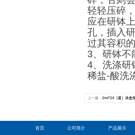
轻轻压碎
应在研钵
孔，插入
过其容积的1
3、研钵不
4、洗涤研
稀盐-酸洗
上一篇：
2ml*24（蓝）冰盒
首页
公司简介
产品展示