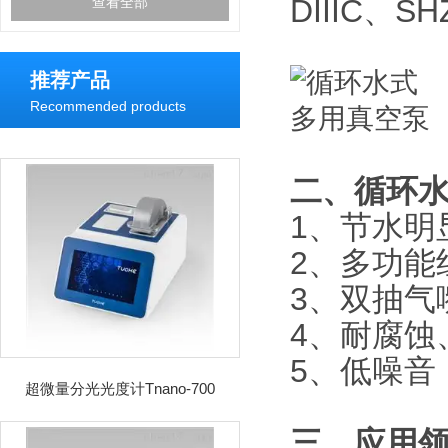
DIIIC、SH
查看全部
推荐产品
Recommended products
二、
循环
1、节水明
2、多功能
3、双抽气
4、耐腐蚀
5、低噪音
超微量分光光度计Tnano-700
三、应用