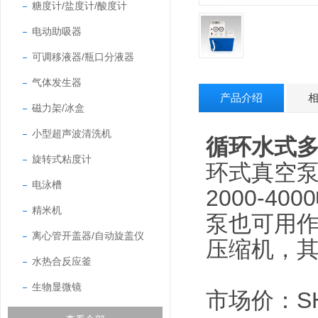
糖度计/盐度计/酸度计
电动助吸器
可调移液器/瓶口分液器
气体发生器
产品介绍
磁力架/冰盒
小型超声波清洗机
循环水式
旋转式粘度计
环式真空
电泳槽
2000-4
精米机
泵也可用
离心管开盖器/自动旋盖仪
压缩机，其
水热合反应釜
生物显微镜
市场价：SHZ