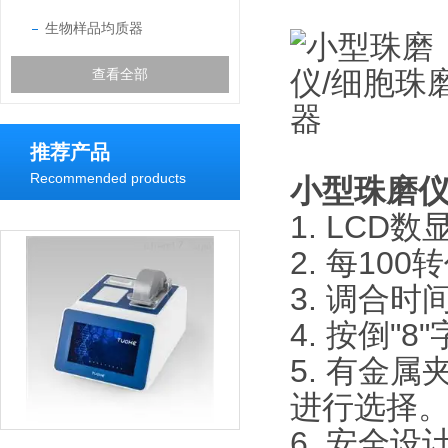
生物样品均质器
查看全部
推荐产品
Recommended products
小型珠磨仪
1. LC
2. 每10
3. 调合
4. 按倒
5. 有金
进行选择
6. 安全