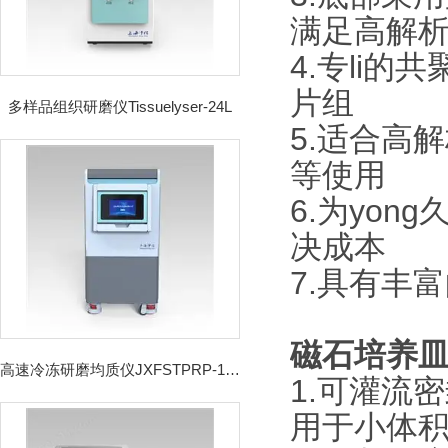
满足高解
4.专li
片组
多样品组织研磨仪Tissuelyser-24L
5.适合高
等使用
6.为yo
决成本
7.具有丰
磁石培养
高速冷冻研磨均质仪JXFSTPRP-192CL
1.可灌流
用于小体