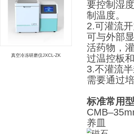
要控制湿
制温度。
2.可灌流
可与外部
活药物，
真空冷冻研磨仪JXCL-ZK
过温控板
3.不灌流
需要通过培
标准常用
CMB–35
养皿