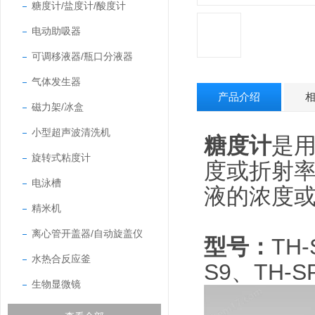
糖度计/盐度计/酸度计
电动助吸器
可调移液器/瓶口分液器
气体发生器
产品介绍
磁力架/冰盒
小型超声波清洗机
糖度计
是
旋转式粘度计
度或折射
电泳槽
液的浓度
精米机
离心管开盖器/自动旋盖仪
型号：
TH-
水热合反应釜
S9、TH-
生物显微镜