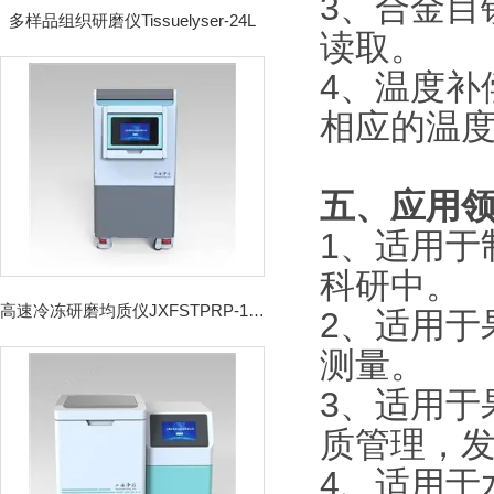
3、合金目
多样品组织研磨仪Tissuelyser-24L
读取。
4、温度补
相应的温
五、应用
1、适用于
科研中。
高速冷冻研磨均质仪JXFSTPRP-192CL
2、适用于
测量。
3、适用于
质管理，
4、适用于