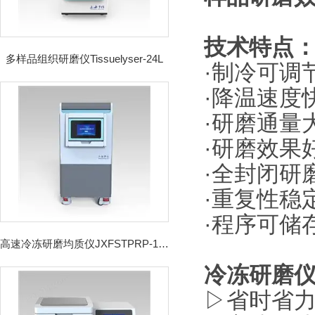
技术特点
多样品组织研磨仪Tissuelyser-24L
·制冷可调
·降温速度
·研磨通量
·研磨效果
·全封闭研
·重复性稳
·程序可储
高速冷冻研磨均质仪JXFSTPRP-192CL
冷冻研磨
▷省时省