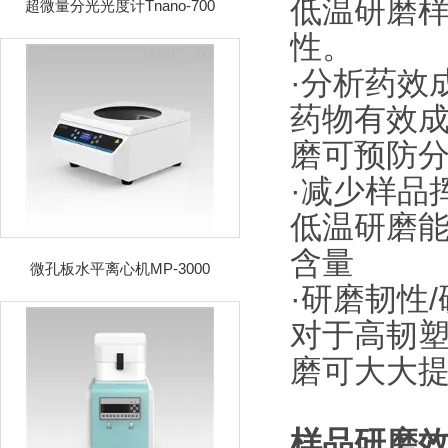
低温研磨
超微量分光光度计Tnano-700
性。
·分析药效
药物有效
磨可预防
·减少样品
低温研磨
含量
微孔板水平离心机MP-3000
·研磨韧性
对于高韧
磨可大大
样品研磨