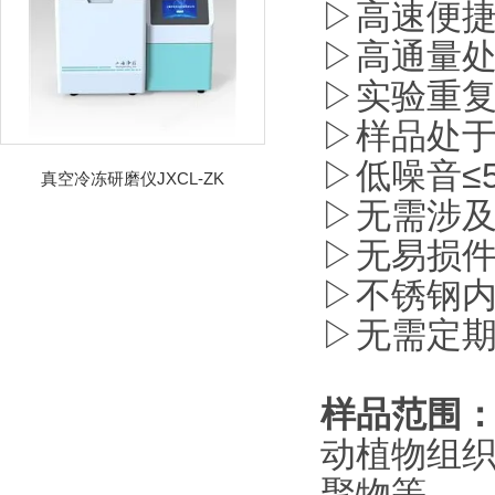
▷高速便
▷高通量
▷实验重
▷样品处
▷低噪音≤
真空冷冻研磨仪JXCL-ZK
▷无需涉
▷无易损
▷不锈钢
▷无需定
样品范围
动植物组
聚物等