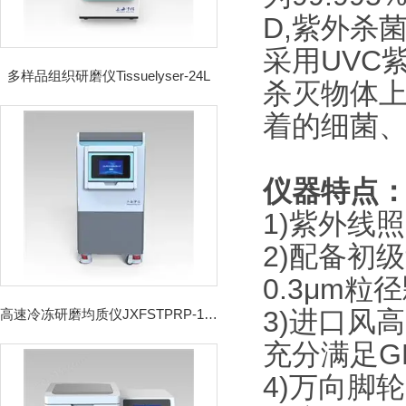
D,紫外杀
采用UVC
多样品组织研磨仪Tissuelyser-24L
杀灭物体
着的细菌
仪器特点
1)紫外线
2)配备初
0.3μm粒
3)进口风
高速冷冻研磨均质仪JXFSTPRP-192CL
充分满足GB
4)万向脚