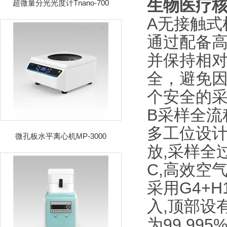
生物医疗
超微量分光光度计Tnano-700
A无接触式
通过配备
并保持相
全，避免
个安全的
B采样全流
多工位设计
微孔板水平离心机MP-3000
放,采样全
C,高效空
采用G4+
入,顶部设
为99.995