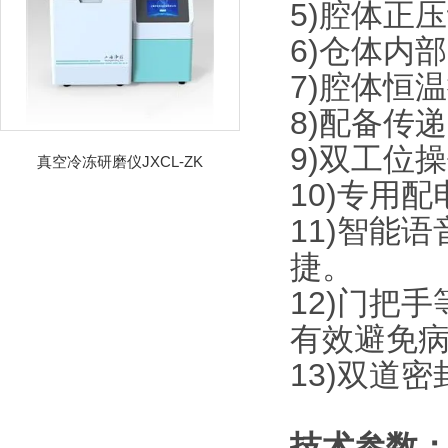
5)腔体正
6)仓体内部送
7)腔体恒
8)配备传
9)双工位
真空冷冻研磨仪JXCL-ZK
10)专用
11)智能
捷。
12)门把
有效避免
13)双道
技术参数