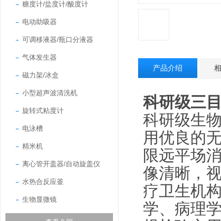
糖度计/盐度计/酸度计
电动助吸器
可调移液器/瓶口分液器
气体发生器
产品介绍
磁力架/冰盒
小型超声波清洗机
科研级
三
旋转式粘度计
科研级生
电泳槽
用优良的
精米机
限远平场
离心管开盖器/自动旋盖仪
像清晰，
水热合反应釜
疗卫生机
生物显微镜
学、病理