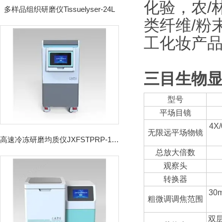
化验，农/
多样品组织研磨仪Tissuelyser-24L
类纤维/粉
工化妆产
三目生物
型号
平场目镜
4X
无限远平场物镜
高速冷冻研磨均质仪JXFSTPRP-192CL
总放大倍数
观察头
转换器
3
粗微调调焦范围
双层