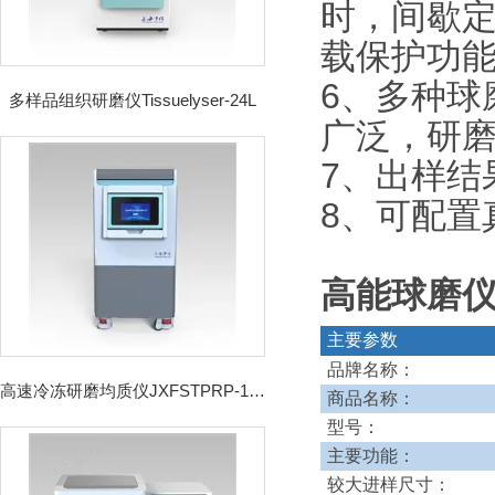
时，间歇
载保护功
6、多种球
多样品组织研磨仪Tissuelyser-24L
广泛，研
7、出样结
8、可配置
高能球磨仪
主要参数
品牌名称：
高速冷冻研磨均质仪JXFSTPRP-192CL
商品名称：
型号：
主要功能：
较大进样尺寸：