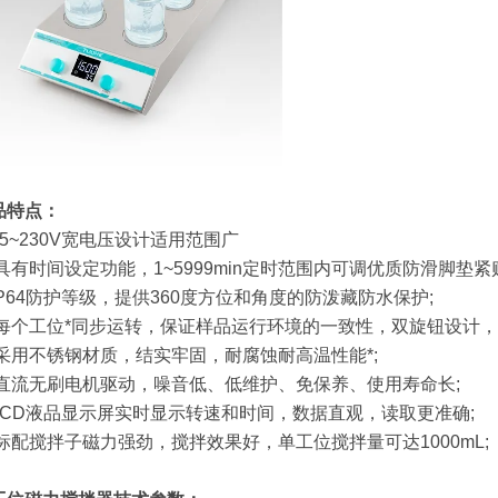
品特点：
85~230V宽电压设计适用范围广
 具有时间设定功能，1~5999min定时范围内可调优质防滑脚垫
IP64防护等级，提供360度方位
和角度的防泼藏防水保护;
 每个工位*同步运转，保证样品运行环境的一致性，双旋钮设计
 采用不锈钢材质，结实牢固，耐腐蚀耐高温性能*;
 直流无刷电机驱动，噪音低、低维护、免保养、使用寿命长;
 LCD液品显示屏实时显示转速和时间，数据直观，读取更准确;
 标配搅拌子磁力强劲，搅拌效果好
，单工位搅拌量可达1000mL;