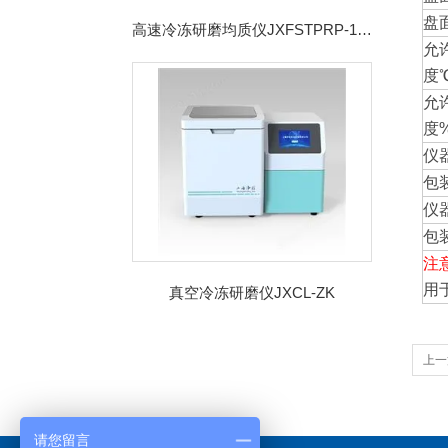
盘
高速冷冻研磨均质仪JXFSTPRP-192CL
允
度
允
度
仪
包
仪
包
注
用
真空冷冻研磨仪JXCL-ZK
上一
请您留言