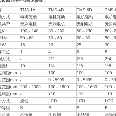
工位磁力搅拌器
技
术参数：
号
TMS-1A
TMS-4D
TMS-6D
TMS-
动方式
电机驱动
电机驱动
电机驱动
电机
机类型
无刷电机
无刷电机
无刷电机
无刷
压V
100～240
80～230
80～230
80～2
率Hz
50～60
50～60
50～60
50～6
率W
15
20
25
30
拌工位
1
4
6
8
列方式
/
2*2
2*3
2*4
理量L
10
1*4
1*6
1*8
位间距mm
/
100
100
100
时范围min
/
0～5999
0～5999
0～59
速范围rpm
200～2000
100～1600
100～1600
100～
速精度rpm
/
±10
±10
±10
示方式
旋钮
LCD
LCD
LCD
护等级
B
B
B
B
面材质
不锈钢
不锈钢
不锈钢
不锈