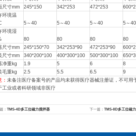
面尺寸mm
245*150
342*253
472*253
600*2
许环境温
℃
5～40
5～40
5～40
5～40
许环境湿
%
80
80
80
80
器尺寸mm
245*150*70
342*253*90
472*253*90
600*2
装尺寸mm
340*200*100
400*300*100
500*300*100
650*3
器净重kg
1.9
5
6
8
装毛重kg
2.5
5.5
6.5
9
意：
未备注医疗备案号的产品均未获得医疗器械注册证，不可用
于工业或者科研领域非医疗
篇：
TMS-4D多工位磁力搅拌器
下一篇：
TMS-8D多工位磁