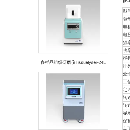
多
型
驱
电
电
频
功
搅
多样品组织研磨仪Tissuelyser-24L
排
处
工
定
转
转
显
保
盘