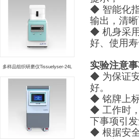
◆ 智能化
输出，清晰
◆ 机身采
好、使用寿
实验注意事
多样品组织研磨仪Tissuelyser-24L
◆ 为保证
好。
◆ 铭牌上
◆ 工作时
下事项引发
◆ 根据安