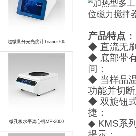
产品特点：
超微量分光光度计Tnano-700
◆ 直流无
◆ 底部带
间；
◆ 当样品
功能并切断
◆ 双旋钮
捷；
◆ KMS
微孔板水平离心机MP-3000
提示；