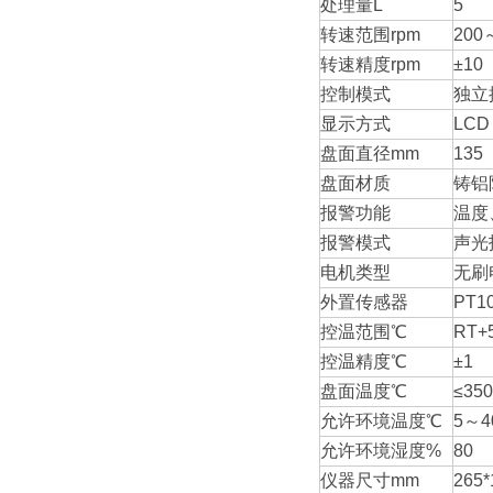
处理量L
5
转速范围rpm
200
转速精度rpm
±10
控制模式
独立
显示方式
LCD
盘面直径mm
135
盘面材质
铸铝
报警功能
温度
报警模式
声光
电机类型
无刷
外置传感器
PT1
控温范围℃
RT+
控温精度℃
±1
盘面温度℃
≤350
允许环境温度℃
5～4
允许环境湿度%
80
仪器尺寸mm
265*