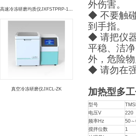
外伤害。
高速冷冻研磨均质仪JXFSTPRP-192CL
◆ 不要触
到手指。
◆ 请把仪
平稳、洁净
外，危险物
◆ 请勿在
真空冷冻研磨仪JXCL-ZK
加热型多工
型号
TMS
电压V
220
频率Hz
50～
搅拌位数
1