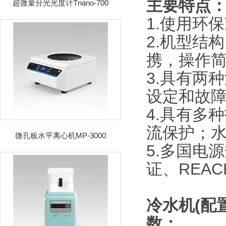
主要特点
超微量分光光度计Tnano-700
1.使用环
2.机型结
携，操作
3.具有两
设定和故
4.具有多
流保护；水
微孔板水平离心机MP-3000
5.多国电源
证、REA
冷水机(配置
数：