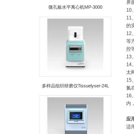
界
微孔板水平离心机MP-3000
1
1
的
1
等
控
1
1
太
1
多样品组织研磨仪Tissuelyser-24L
氮
1
内
应
适