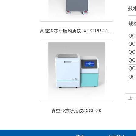
技
规
高速冷冻研磨均质仪JXFSTPRP-192CL
QC
QC
QC
QC
QC
QC
上一
真空冷冻研磨仪JXCL-ZK