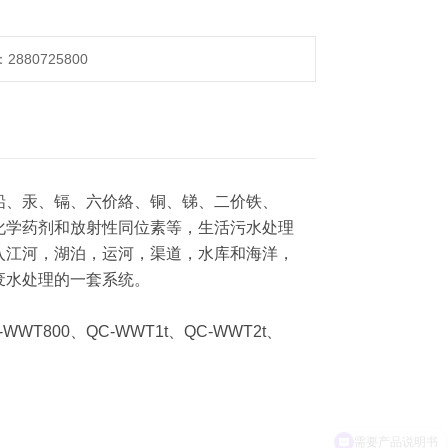
880725800
铅、汞、镉、六价絡、铜、锑、二价铁、
化学药剂和放射性同位素等，生活污水处理
入江河，湖泊，运河，渠道，水库和海洋，
废水处理的一套系统。
WWT800、QC-WWT1t、QC-WWT2t、