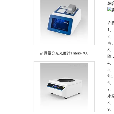
综
产
1
2
点
3
超微量分光光度计Tnano-700
障
4
5
能
6
7
水
8
9