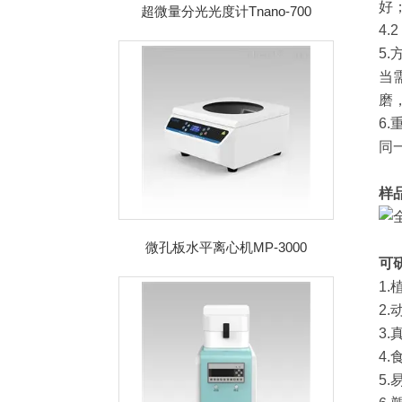
好
超微量分光光度计Tnano-700
4
5
当
磨
6.
同
样
微孔板水平离心机MP-3000
可
1
2
3
4
5