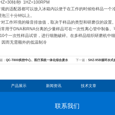
1HZ=30转/秒 1HZ=100RPM
 常规的适配器都可以放入冰箱内以便于在工作的时候给样品一个
浸泡三十分钟以上。
 针对工作环境的噪音排放值，取决于样品的类型和研磨仪的设置
 通常用于DNA和RNA分离的少量样品可在一次性离心管中制备
或10个一次性样品试管，进行细胞破碎。在多样品组织研磨机中
，因而无需额外的低温制冷
篇：
QC-T800疾控中心、医疗系统一体化综合废水
下一篇：
SHZ-95B循环水
设备
产品展示
新闻资讯
技术文章
联系我们