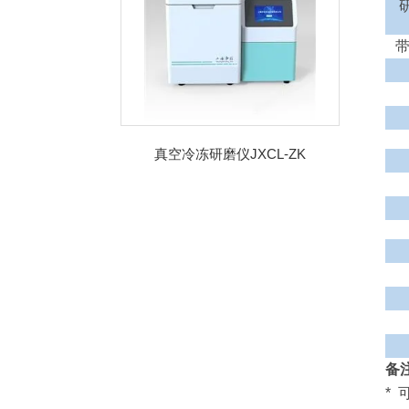
真空冷冻研磨仪JXCL-ZK
备
*