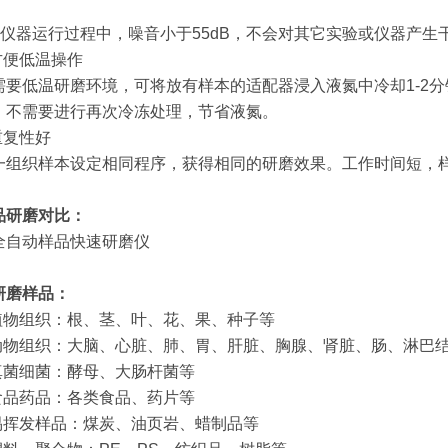
；
.2 仪器运行过程中，噪音小于55dB，不会对其它实验或仪器产生
.方便低温操作
需要低温研磨环境，可将放有样本的适配器浸入液氮中冷却1-2
，不需要进行再次冷冻处理，节省液氮。
重复性好
一组织样本设定相同程序，获得相同的研磨效果。工作时间短，
品研磨对比：
研磨样品：
.植物组织：根、茎、叶、花、果、种子等
.动物组织：大脑、心脏、肺、胃、肝脏、胸腺、肾脏、肠、淋巴
.真菌细菌：酵母、大肠杆菌等
.食品药品：各类食品、药片等
.易挥发样品：煤炭、油页岩、蜡制品等