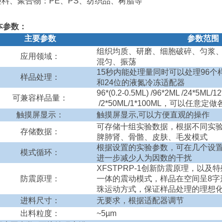
.塑料、聚合物：PE、PS、纺织品、树脂等
本参数：
主要参数
参数范围
组织均质、研磨、细胞破碎、匀浆
应用领域：
混匀、振荡
15
秒内能处理量同时可以处理
96
个
样品处理：
和
24
位的液氮冷冻适配器
96*(0.2-0.5ML) /96*2ML /24*5ML/1
可兼容样品量：
/2*50ML/1*100ML
，可以任意定做
触摸屏显示：
触摸屏显示
,
可以方便直观的操作
可存储十组实验数据，根据不同实
存储数据
：
脾肺肾、骨骼、皮肤、毛发模式
根据设置的实验参数，可在几个设
模式循环：
进一步减少人为因数的干扰
XFSTPRP-1
创新防震原理，以及特
防震原理：
一体的震动模式，样品在空间呈
8
字
珠运动方式，保证样品处理的理想
进料尺寸：
无要求，根据适配器调节
出料粒度：
~5µm