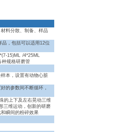
、材料分散、制备、样品
样品，包括可以适用
12
位
2*(7-15)ML /4*25ML
各种规格研磨管
验样本，设置有动物心脏
置好的参数间不断循环，
殊的上下及左右晃动三维
形三维运动，创新的研磨
化和瞬间的粉碎效果