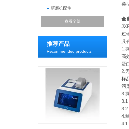
类
研磨机配件
全
查看全部
J
过
具
推荐产品
1
Recommended products
高
蛋
2
样
污
3.
3
3.
4.
4