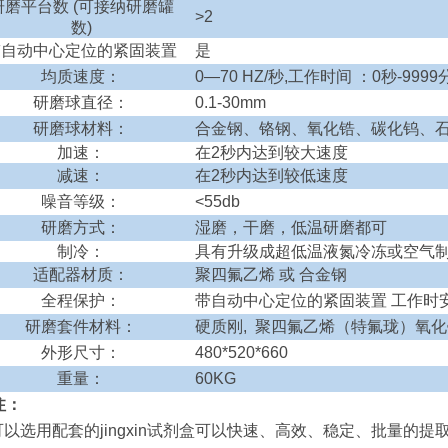
研磨平台数
(
可接纳研磨罐
>2
数
)
带自动中心定位的紧固装置
是
均质速度：
0
—
70 HZ/
秒
,
工作时间 ：
0
秒
-9999
研磨球直径：
0.1-30mm
研磨球材料：
合金钢、铬钢、氧化锆、碳化钨、
加速：
在
2
秒内达到
较大
速度
减速：
在
2
秒内达到
较低
速度
噪音等级：
<55db
研磨方式：
湿磨，干磨，低温研磨都可
制冷：
具有升级成超低温液氮冷冻或空气
适配器材质：
聚四氟乙烯 或 合金钢
全程保护：
带自动中心定位的紧固装置 工作时
研磨套件材料：
硬质刚
,
聚四氟乙烯（特氟珑）氧化
外形尺寸：
480
*
52
0*
66
0
重量：
60
KG
注：
 可以选用配套的jingxin试剂盒可以快速、高效、稳定、批量的提取