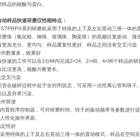
型样品的核酸与蛋白。
自动样品快速研磨仪
性能特点：
XFSTPRP®系列研磨机采用了特殊的上下及左右晃动三维一体
研磨珠（氧化锆、钢珠、玻璃珠、陶瓷珠）的高频往复振动、撞
有更加充分、更均匀、样品重复性更好、样品之间没有交叉污染
.操作数量多，效果好
效快速的工作可以在1分钟内完成2×24、2×48、4×96个样品
白比活更高，核酸片断更长。
.无交叉污染
品管在破碎过程中处于全封闭状态，可采用一次性离心管和珠子
染以及外界污染。
操作简便
.1 内置程序控制器，可对研磨时间、转子的振动频率等参数进行
2 人性化操作界面。
稳定性好
.1 采用特殊的上下及左右晃动三维一体的震动模式，样品在空间