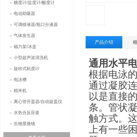
糖度计/盐度计/酸度计
电动助吸器
可调移液器/瓶口分液器
气体发生器
产品介绍
磁力架/冰盒
小型超声波清洗机
通用水平
旋转式粘度计
根据电泳
电泳槽
通过凝胶
精米机
以是直接
离心管开盖器/自动旋盖仪
条。管状
水热合反应釜
触方式。
生物显微镜
上有一些