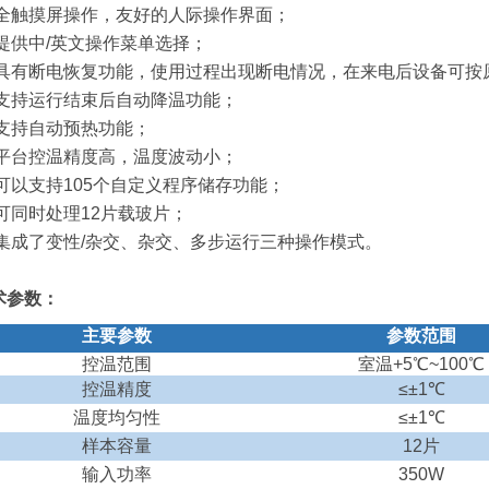
 全触摸屏操作，友好的人际操作界面；
 提供中/英文操作菜单选择；
 具有断电恢复功能，使用过程出现断电情况，在来电后设备可按
 支持运行结束后自动降温功能；
 支持自动预热功能；
 平台控温精度高，温度波动小；
 可以支持105个自定义程序储存功能；
 可同时处理12片载玻片；
 集成了变性/杂交、杂交、多步运行三种操作模式。
术参数：
主要参数
参数范围
控温范围
室温
+5
℃
~100
℃
控温精度
≤±
1
℃
温度均匀性
≤±
1
℃
样本容量
12
片
输入功率
350W