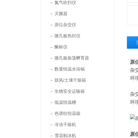
氮气吹扫仪
灭菌器
原位杂交仪
微孔板热封仪
酶标仪
微孔板振荡孵育器
原
数显恒温水浴锅
杂
环
鼓风/土壤干燥箱
生物安全运输箱
杂
环
低温恒温槽
色谱柱恒温箱
冷冻干燥机
原
雪花制冰机