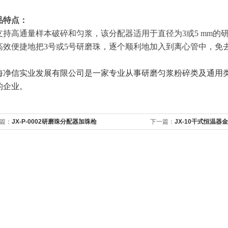
品特点：
. 支持高通量样本破碎和匀浆，该分配器适用于直径为3或5 mm的
. 高效便捷地把3号或5号研磨珠，逐个顺利地加入到离心管中，
海净信实业发展有限公司是一家专业从事研磨匀浆粉碎类及通用
的企业。
篇：
JX-P-0002研磨珠分配器加珠枪
下一篇：
JX-10干式恒温器