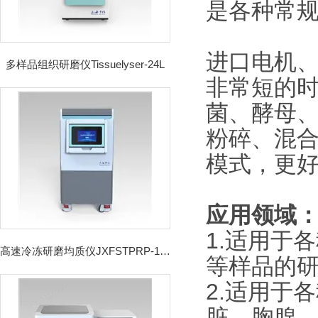
是各种常
进口电机
多样品组织研磨仪Tissuelyser-24L
非常短的时
菌、酵母
粉碎、混合
模式，更
应用领域
1.适用于
高速冷冻研磨均质仪JXFSTPRP-192CL
等样品的
2.适用于
脏、胸腺