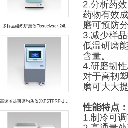
2.分析药
药物有效
磨可预防
多样品组织研磨仪Tissuelyser-24L
3.减少样
低温研磨
含量。
4.研磨韧
对于高韧
磨可大大
高速冷冻研磨均质仪JXFSTPRP-192CL
性能特点
1.制冷可调
2.高通量