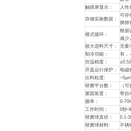
触摸屏显示：
人性
可存
存储实验数据：
脾肺
根据
模式循环：
减少
较大进料尺寸：
无要
制冷功能：
有，
控温精度：
±0.5
开盖运行保护：
电磁
出料粒度:
~5μ
研磨平台数：
（可
紧固装置：
带自
频率：
0-70
工作时间：
0秒
研磨球直径：
0.1-
研磨球材料:
不锈