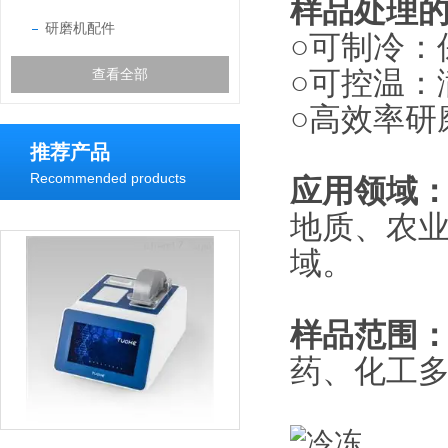
样品处理
研磨机配件
○可制冷：
○可控温：
查看全部
○高效率研
推荐产品
Recommended products
应用领域
地质、农
域。
样品范围
药、化工