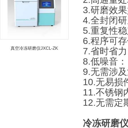
3.研磨效
4.全封闭
5.重复性
6.程序可
真空冷冻研磨仪JXCL-ZK
7.省时省
8.低噪音
9.无需涉
10.无易
11.不锈
12.无需定
冷冻研磨