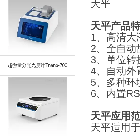
天平
产品
1、高清大
2、全自动
3、单位转
超微量分光光度计Tnano-700
4、自动外
5、多种环
6、内置R
天平
应用
天平适用