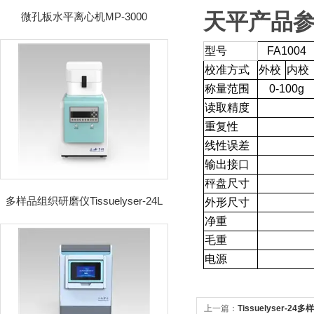
天平
产品参
微孔板水平离心机MP-3000
型号
FA1004
校准方式
外校
内校
称量范围
0-100g
读取精度
重复性
线性误差
输出接口
秤盘尺寸
多样品组织研磨仪Tissuelyser-24L
外形尺寸
净重
毛重
电源
上一篇：
Tissuelyser-2