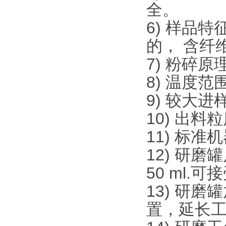
全。
6) 样品
的， 含纤
7) 粉碎
8) 温度范围
9) 较大进
10) 出料粒
11) 标准
12) 研磨罐尺寸
50 ml.可
13) 研
置，延长