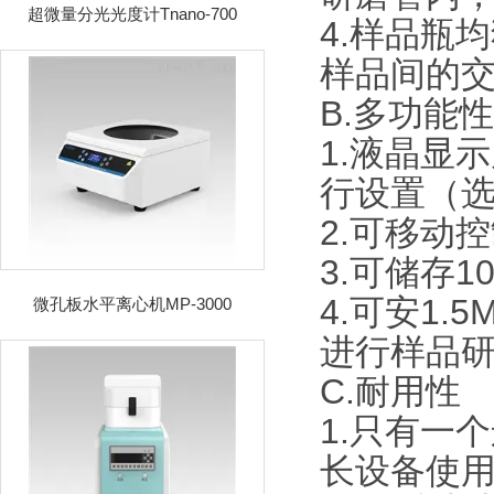
超微量分光光度计Tnano-700
4.样品瓶
样品间的
B.多功能
1.液晶显
行设置（
2.可移动
3.可储存
4.可安1.5
微孔板水平离心机MP-3000
进行样品
C.耐用性
1.只有一
长设备使