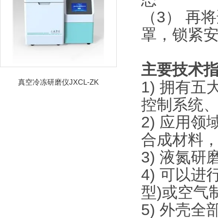
（3） 再
罩，锁紧
主要技术
真空冷冻研磨仪JXCL-ZK
1) 拥有
控制系统
2) 应用领
合成材料，
3) 液氮
4) 可以
型)或空气制
5) 外壳