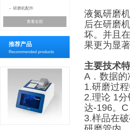
研磨机配件
液氮研磨
后在研磨
查看全部
坏。并且
果更为显
推荐产品
Recommended products
主要技术
A．数据的
1.研磨过
2.理论 1
达-196。C
3.样品在
研磨管内