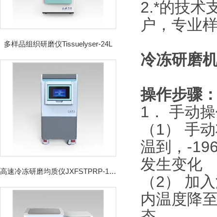
2.*的技
户，专业
多样品组织研磨仪Tissuelyser-24L
冷冻研磨
操作步骤
1． 手动
（1） 手
温到，-1
发生变化
高速冷冻研磨均质仪JXFSTPRP-192CL
（2） 加
内温度降
态