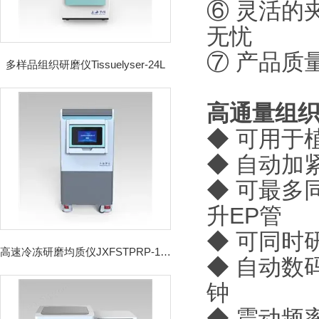
⑥ 灵活的
无忧
⑦ 产品质
多样品组织研磨仪Tissuelyser-24L
高通量组
◆ 可用于
◆
自动加
◆
可最多同
升EP管
◆
可同时
高速冷冻研磨均质仪JXFSTPRP-192CL
◆
自动数
钟
◆
震动频率