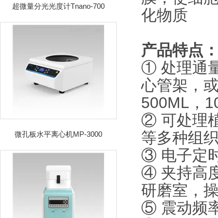
超微量分光光度计Tnano-700
化物质
产品特点
① 处理通
心管架，或者
500ML，
② 可处理
等多种组
微孔板水平离心机MP-3000
③ 电子定
④ 夹持高
研磨室，
⑤ 震动频率