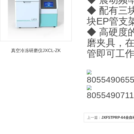
◆
配有三
块EP管支
◆
高硬度
磨夹具，
真空冷冻研磨仪JXCL-ZK
管即可工
上一篇：
JXFSTPRP-64