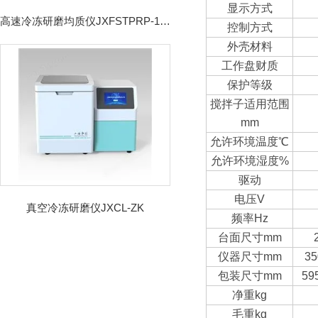
显示方式
高速冷冻研磨均质仪JXFSTPRP-192CL
控制方式
外壳材料
工作盘财质
保护等级
搅拌子适用范围
mm
允许环境温度℃
允许环境湿度%
驱动
电压V
真空冷冻研磨仪JXCL-ZK
频率Hz
台面尺寸mm
仪器尺寸mm
35
包装尺寸mm
59
净重kg
毛重kg