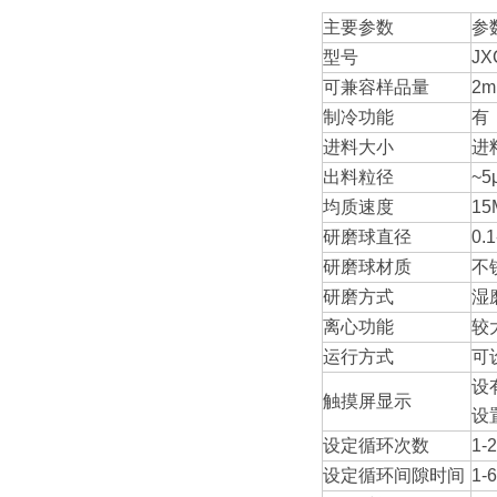
主要参数
参
型号
JX
可兼容样品量
2m
制冷功能
有
进料大小
进
出料粒径
~5
均质速度
15
研磨球直径
0.
研磨球材质
不
研磨方式
湿
离心功能
较
运行方式
可
设
触摸屏显示
设
设定循环次数
1-
设定循环间隙时间
1-