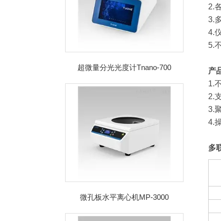
2
3
4
5
超微量分光光度计Tnano-700
产
1
2
3
4
多
微孔板水平离心机MP-3000