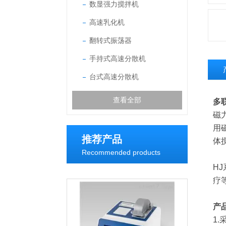
数显强力搅拌机
高速乳化机
翻转式振荡器
手持式高速分散机
台式高速分散机
查看全部
多
磁
用
推荐产品
体
Recommended products
H
疗
产
1