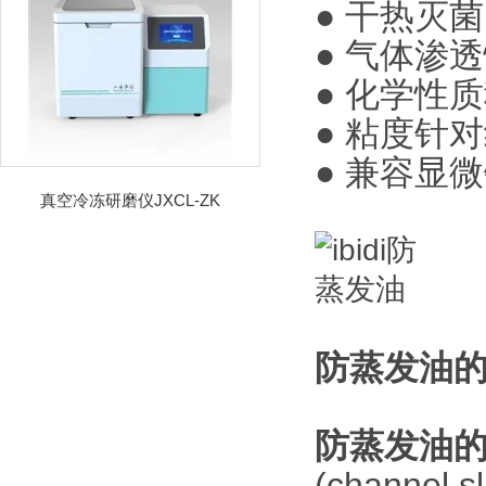
●
干热灭菌
●
气体渗透
●
化学性质
●
粘度针对
●
兼容显微
真空冷冻研磨仪JXCL-ZK
防蒸发油
防蒸发油
(channel 