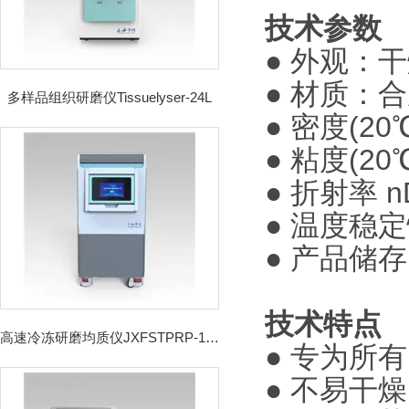
技术参数
●
外观：干
●
材质：合
多样品组织研磨仪Tissuelyser-24L
●
密度(20℃
●
粘度(20℃
●
折射率 nD
●
温度稳定
●
产品储存
技术特点
高速冷冻研磨均质仪JXFSTPRP-192CL
●
专为所有ibi
●
不易干燥