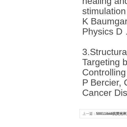
healing and
stimulation 
K Baumgart
Physics D 
3.Structur
Targeting 
Controllin
P Bercier,
Cancer Dis
上一篇：
50011ibidi抗荧