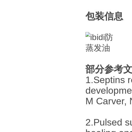
包装信息
部分参考
1.Septins r
development
M Carver, N
2.Pulsed s