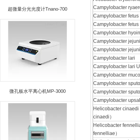
Campylobacter ryae
超微量分光光度计Tnano-700
Campylobacter fetus 
Campylobacter fetus 
Campylobacter hyoint
Campylobacter jejuni
Campylobacter jejuni
Campylobacter lari
Campylobacter lari
Campylobacter muco
Campylobacter sputo
微孔板水平离心机MP-3000
Campylobacter sput
Campylobacter upsal
Helicobacter cinaed
cinaedi）
Helicobacter fennel
fennelliae）