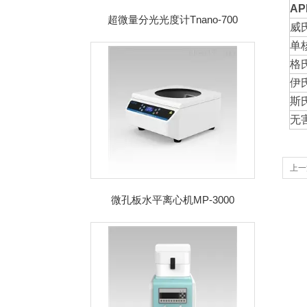
API
超微量分光光度计Tnano-700
威氏
单核
格氏
伊氏
斯氏
无害
上一
微孔板水平离心机MP-3000