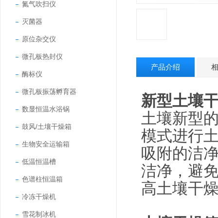
氮气吹扫仪
灭菌器
原位杂交仪
微孔板热封仪
产品介绍
酶标仪
微孔板振荡孵育器
新型
土壤
数显恒温水浴锅
土壤
新型
鼓风/土壤干燥箱
模式进行
生物安全运输箱
吸附的洁
低温恒温槽
洁净，避
色谱柱恒温箱
高土壤干
冷冻干燥机
雪花制冰机