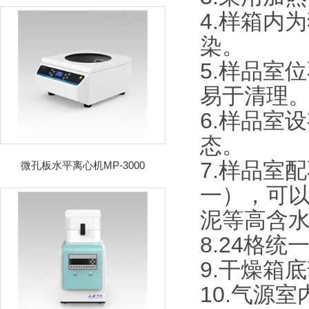
4.样箱内
染。
5.样品室
易于清理
6.样品室
态。
7.样品室
微孔板水平离心机MP-3000
一），可
泥等高含
8.24格统
9.干燥箱
10.气源