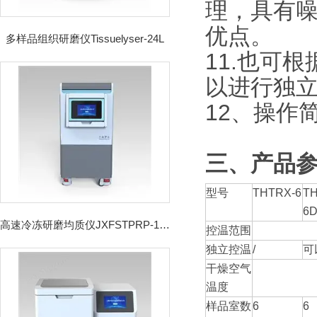
理，具有
优点。
多样品组织研磨仪Tissuelyser-24L
11.也可
以进行独
12、操作
三、产品
型号
THTRX-6
TH
6
高速冷冻研磨均质仪JXFSTPRP-192CL
控温范围
独立控温
/
可
干燥空气
温度
样品室数
6
6