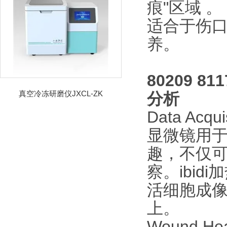
痕"区域 。
适合于伤口
养。
80209 
真空冷冻研磨仪JXCL-ZK
分析
Data Acq
显微镜用
趣，不仅
察。ibi
活细胞成
上。
Wound He