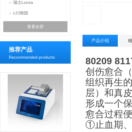
瑞士Lonza
LCI韩国
查看全部
产品介绍
推荐产品
Recommended products
80209 
创伤愈合（W
组织再生
层）和真
形成一个
愈合过程
①止血期