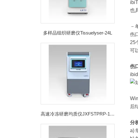
ib
也
－
多样品组织研磨仪Tissuelyser-24L
伤
2
可
伤口
i
W
后
高速冷冻研磨均质仪JXFSTPRP-192CL
分
a)