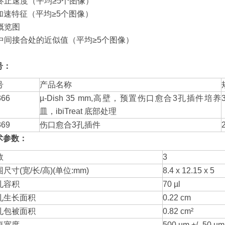
) 终止速度（平均≥5个图像）
) 加速特征（平均≥5个图像）
 概览图
) 中间接合处的近似值（平均≥5个图像）
号：
号
产品名称
366
µ-Dish 35 mm,高壁，预置伤口愈合3孔插件培养
皿，ibiTreat 底部处理
369
伤口愈合3孔插件
术参数：
数
3
尺寸(宽/长/高)(单位:mm)
8.4 x 12.15 x 5
孔容积
70 µl
孔生长面积
0.22 cm
孔包被面积
0.82 cm²
痕宽度
500 µm +/- 50 µm