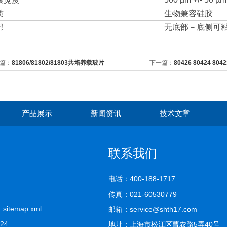
质
生物兼容硅胶
部
无底部－底侧可
篇：
81806/81802/81803共培养载玻片
下一篇：
80426 80424 804
玻片
产品展示
新闻资讯
技术文章
联系我们
电话：400-188-1717
传真：021-60530779
司
sitemap.xml
邮箱：service@shth17.com
624
地址：上海市松江区曹农路5弄40号