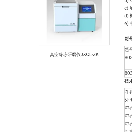
b
c
d)
e
货
货
真空冷冻研磨仪JXCL-ZK
80
80
技
孔
外围
每
每
每
划