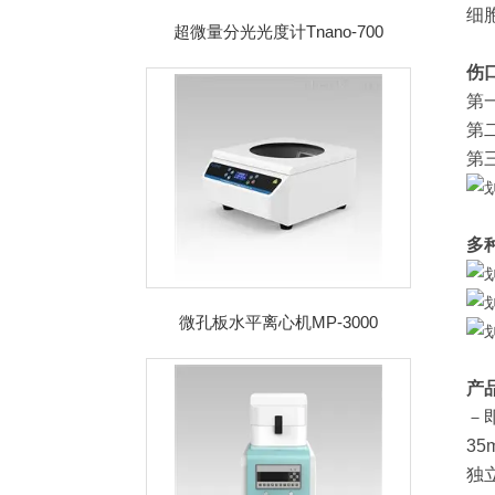
细
超微量分光光度计Tnano-700
伤
第
第
第
多
微孔板水平离心机MP-3000
产
－
35
独