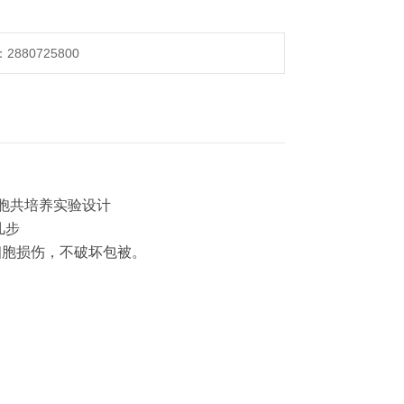
880725800
胞共培养实验设计
几步
细胞损伤，不破坏包被。