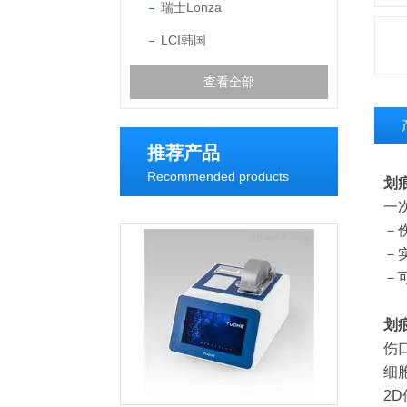
瑞士Lonza
LCI韩国
查看全部
推荐产品
Recommended products
划
一
－
－
－
划
伤
细
2