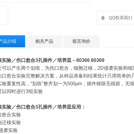
QQ联系我们：2
产品介绍
相关产品
留言询价
痕实验／伤口愈合3孔插件／培养皿
－80366 80369
次可以产生两个划痕，为伤口愈合，细胞迁移，2D侵袭实验和细
伤口愈合实验完整解决方案，从样品准备到结果统计只用简单的
实验重复性高，“划痕"整齐划一为500μm，插件移除无残留，无
可以同时进行3组实验
痕实验／伤口愈合3孔插件／培养皿
应用：
口愈合实验
胞迁移实验
D侵袭实验