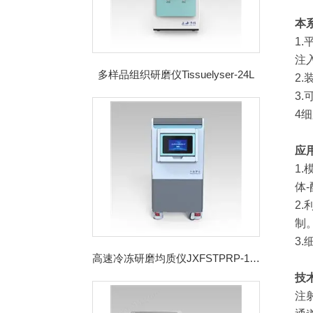
本
1
注
多样品组织研磨仪Tissuelyser-24L
2
3
4
应
1
体
2
制
3
高速冷冻研磨均质仪JXFSTPRP-192CL
技
注