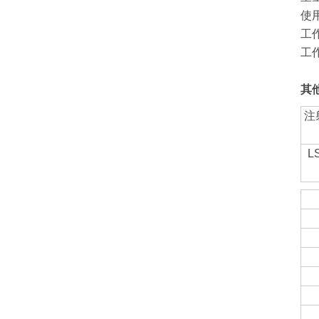
使用
工
工
其
注
L