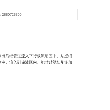
880725800
泵出后经管道流入平行板流动腔中。贴壁细
腔中。流入到储液瓶内。能对贴壁细胞施加