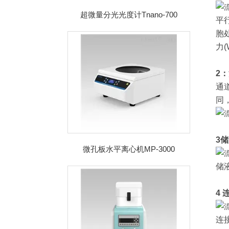
超微量分光光度计Tnano-700
平行
胞
力(
2
通
同
3
微孔板水平离心机MP-3000
储
4
连