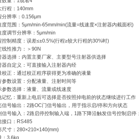
道数量：1或者4
大行程：140mm
分辨率：0.156μm
度范围：5μm/min-65mm/min(流量=线速度×注射器内截面积)
度调节分辨率：5μm/min
控制精度：误差≤±0.5%(行程≥较大行程的30%时)
定线性推力：＞90N
射器选择：内置主要厂家、主要型号注射器供选择
射器自定义：可直接输入注射器内经
量校正：通过校正程序获得更为准确的液量
行参数设置：分配液量、注射时间等
示参数选择：液量、流量或线速度
电记忆：重新上电后可选择是否按照掉电前的状态继续进行工作
态信号输出：2路OC门信号输出，用于指示启/停和方向状态
制信号输入：2路启停控制输入端，1路下降沿触发信号控制启停；
接口：RS485
尺寸：280×210×140(mm)
：3.6kg