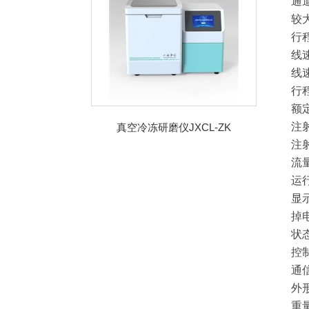
通
较
行程
线速
线速
行程
额
注
真空冷冻研磨仪JXCL-ZK
注
流
运
显
掉
状
控
通信
外形
重量