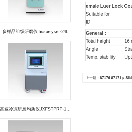
emale Luer Lock Co
Suitable for
ID
多样品组织研磨仪Tissuelyser-24L
General：
Total height
16
Angle
Stra
Temp. stability
Upt
上一篇：
87176 87171 µ
高速冷冻研磨均质仪JXFSTPRP-192CL