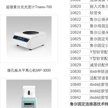
10820
嵌入式鲁
超微量分光光度计Tnano-700
10821
软管夹
10822
鲁尔公插
10823
鲁尔母固
10824
鲁尔公接
10825
鲁尔固定
10826
鲁尔固定
10827
Y型软管配
10828
Y型软管配
10829
减管径配
微孔板水平离心机MP-3000
10830
ibidi串
10831
适配管道
10840
ibidi硅胶管
10841
ibidi硅胶管
10842
ibidi硅胶管
鲁尔固定连接器
技术