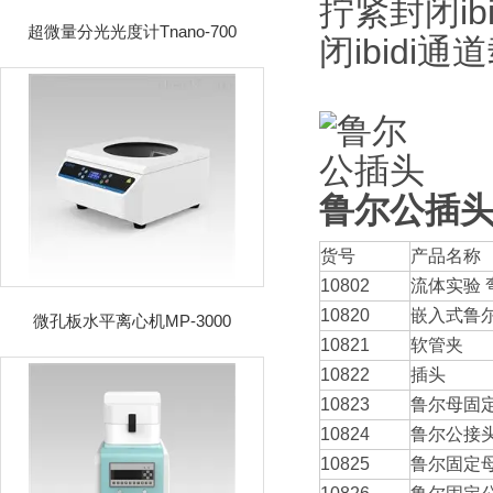
拧紧封闭i
超微量分光光度计Tnano-700
闭ibidi
鲁尔公插
货号
产品名称
10802
流体实验 
10820
嵌入式鲁
微孔板水平离心机MP-3000
10821
软管夹
10822
插头
10823
鲁尔母固
10824
鲁尔公接
10825
鲁尔固定