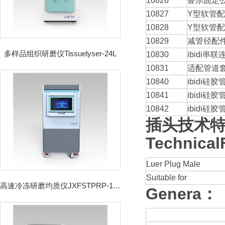
10826
鲁尔固定
10827
Y型软管配
10828
Y型软管配
10829
减管径配
多样品组织研磨仪Tissuelyser-24L
10830
ibidi串
10831
适配管道
10840
ibidi硅胶管
10841
ibidi硅胶管
10842
ibidi硅胶管
插头技术
Technical
Luer Plug Male
Suitable for
高速冷冻研磨均质仪JXFSTPRP-192CL
Genera：