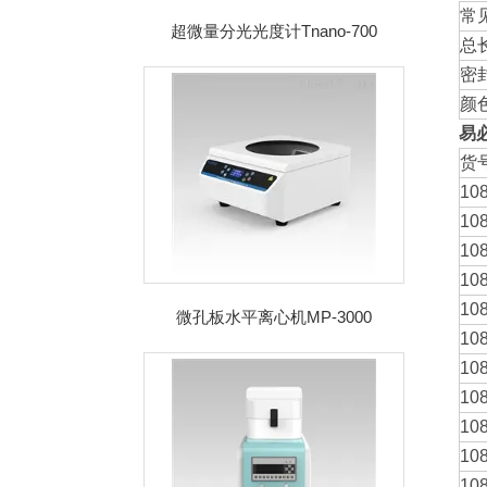
常
超微量分光光度计Tnano-700
总
密
颜
易必
货
10
10
10
10
10
微孔板水平离心机MP-3000
10
10
10
10
10
10