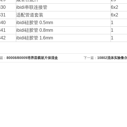
830
ibidi串联连接管
6x2
831
适配管道套装
6x2
840
ibidi硅胶管 0.5mm
1
841
ibidi硅胶管 0.8mm
1
842
ibidi硅胶管 1.6mm
1
篇：
80008/80009培养皿载玻片保湿盒
下一篇：
10802流体实验鲁