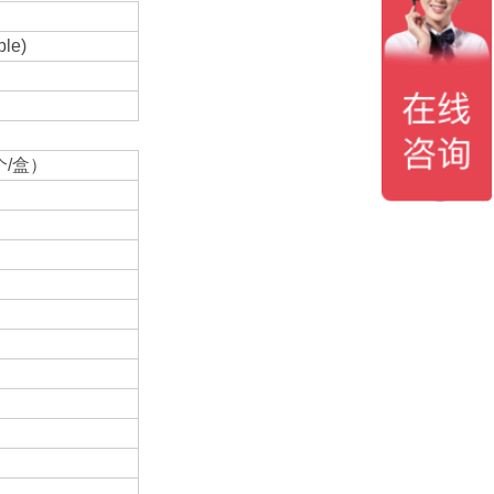
ble)
个/盒）