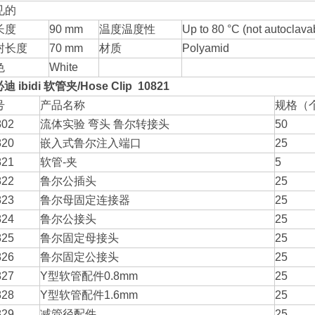
见的
长度
90 mm
温度温度性
Up to 80 °C (not autoclava
封长度
70 mm
材质
Polyamid
色
White
迪 ibidi
软管夹
/Hose Clip 10821
号
产品名称
规格（
802
流体实验 弯头 鲁尔转接头
50
820
嵌入式鲁尔注入端口
25
821
软管-夹
5
822
鲁尔公插头
25
823
鲁尔母固定连接器
25
824
鲁尔公接头
25
825
鲁尔固定母接头
25
826
鲁尔固定公接头
25
827
Y型软管配件0.8mm
25
828
Y型软管配件1.6mm
25
829
减管径配件
25