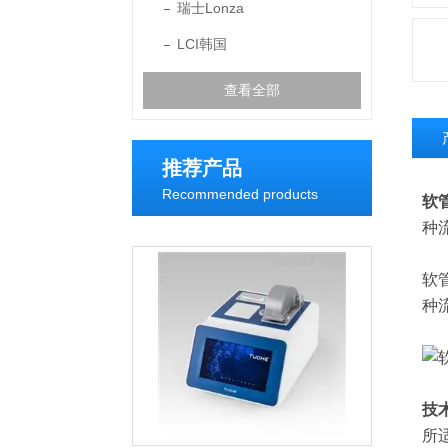
瑞士Lonza
LCI韩国
查看全部
推荐产品
Recommended products
软
种
软
种
技
所