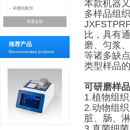
本款机器
研磨机配件
多样品组
JXFST
查看全部
比，具有
磨、匀浆
推荐产品
Recommended products
等诸多缺
类型样品
可研磨样
1.植物组
2.动物组
脏、肠、
3.真菌细