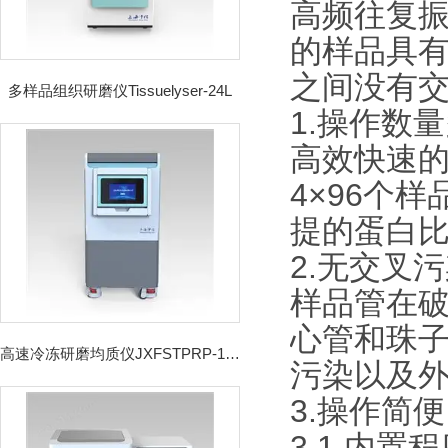
高频往复
的样品具
之间没有
多样品组织研磨仪Tissuelyser-24L
1.操作数
高效快速的
4×96个
提的蛋白
2.无交叉
样品管在
心管和珠
高速冷冻研磨均质仪JXFSTPRP-192CL
污染以及
3.操作简便
3.1 内