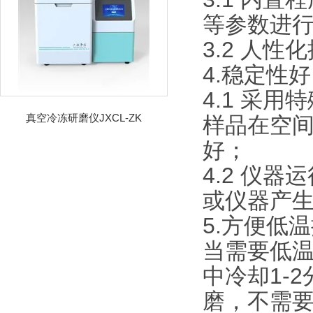
等参数进
3.2 人性
4.稳定性好
4.1 采
真空冷冻研磨仪JXCL-ZK
样品在空间
好；
4.2 仪
或仪器产
5.方便低
当需要低
中冷却1-
磨，不需