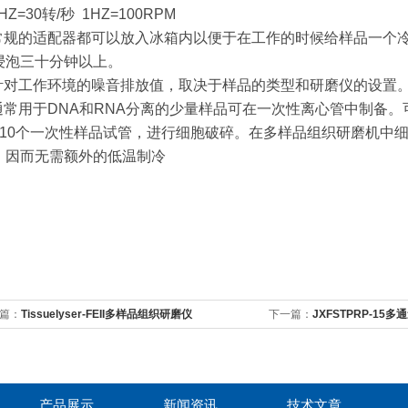
1HZ=30转/秒 1HZ=100RPM
 常规的适配器都可以放入冰箱内以便于在工作的时候给样品一个
浸泡三十分钟以上。
 针对工作环境的噪音排放值，取决于样品的类型和研磨仪的设置
 通常用于DNA和RNA分离的少量样品可在一次性离心管中制备
或10个一次性样品试管，进行细胞破碎。在多样品组织研磨机中
，因而无需额外的低温制冷
篇：
Tissuelyser-FEII多样品组织研磨仪
下一篇：
JXFSTPRP-1
产品展示
新闻资讯
技术文章