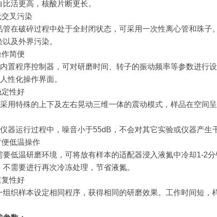
白比活更高，核酸片断更长。
.无交叉污染
品管在破碎过程中处于全封闭状态，可采用一次性离心管和珠子
染以及外界污染。
操作简便
.1 内置程序控制器，可对研磨时间、转子的振动频率等参数进行
2 人性化操作界面。
稳定性好
.1 采用特殊的上下及左右晃动三维一体的震动模式，样品在空间
；
.2 仪器运行过程中，噪音小于55dB，不会对其它实验或仪器产生
.方便低温操作
需要低温研磨环境，可将放有样本的适配器浸入液氮中冷却1-2
，不需要进行再次冷冻处理，节省液氮。
重复性好
一组织样本设定相同程序，获得相同的研磨效果。工作时间短，