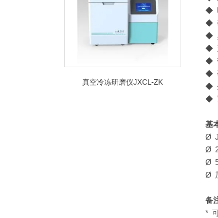
◆ 
◆
◆
◆
◆
◆
真空冷冻研磨仪JXCL-ZK
◆ 
◆ 
基
Ø 
Ø
Ø 
Ø 
备
*