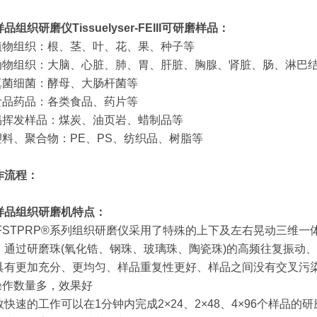
样品组织研磨仪
Tissuelyser-FEIII
可研磨样品：
.植物组织：根、茎、叶、花、果、种子等
.动物组织：大脑、心脏、肺、胃、肝脏、胸腺、肾脏、肠、淋巴
.真菌细菌：酵母、大肠杆菌等
.食品药品：各类食品、药片等
.易挥发样品：煤炭、油页岩、蜡制品等
.塑料、聚合物：PE、PS、纺织品、树脂等
作流程：
样品组织研磨机特点：
XFSTPRP®系列组织研磨仪采用了特殊的上下及左右晃动三维
，通过研磨珠(氧化锆、钢珠、玻璃珠、陶瓷珠)的高频往复振动
具有更加充分、更均匀、样品重复性更好、样品之间没有交叉污
.操作数量多，效果好
效快速的工作可以在1分钟内完成2×24、2×48、4×96个样品