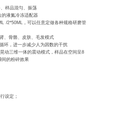
备、样品混匀、振荡
4位的液氮冷冻适配器
 /2*25ML /2*50ML，可以任意定做各种规格研磨管
肺肾、骨骼、皮肤、毛发模式
断循环，进一步减少人为因数的干扰
左右晃动三维一体的震动模式，样品在空间呈8
瞬间的粉碎效果
可自行设定；