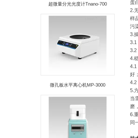
蛋
超微量分光光度计Tnano-700
2
样
污
3.
3
3.
4.
4
好
4
微孔板水平离心机MP-3000
5
当
磨
6.
同