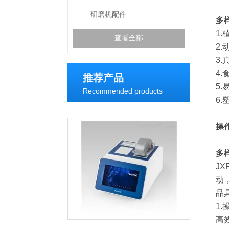
研磨机配件
多
1
查看全部
2
3
4
推荐产品
5
Recommended products
6
操
多
J
动
品
1
高