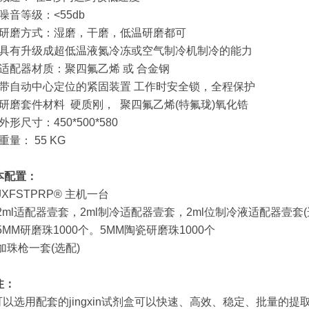
噪音等级：<55db
 研磨方式：湿磨，干磨，低温研磨都可
 具有升级成超低温液氮冷冻或空气制冷机制冷的能力
 适配器材质：聚四氟乙烯 或 合金钢
 带自动中心定位的紧固装置 工作时安全锁，全程保护
 研磨套件材料 硬质刚， 聚四氟乙烯(特氟珑)氧化锆
外形尺寸：450*500*580
重量： 55 KG
本配置：
JXFSTPRP® 主机一台
 2ml适配器壹套，2ml制冷适配器壹套，2ml位制冷液适配器壹套(
5MM研磨珠1000个。5MM陶瓷研磨珠1000个
加珠枪一套(选配)
注：
 可以选用配套的jingxin试剂盒可以快速、高效、稳定、批量的提取