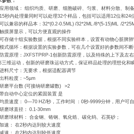
术参数：
 应用领域： 组织均质、研磨、细胞破碎、匀浆、材料分散、制
 15秒内处理量同时可以处理32个样品，包括可以适用12位和2
可以兼容的样品本：32*(0.2-0.5ML) /32*2ML /8*(5-15)ML
 触摸屏显示，可以方便直观的操作
 可存储十组实验数据，根据不同实验样本，设置有动物心脏脾
 模式循环：根据设置的实验参数，可在几个设置好的参数间不
 防震原理：JXFSTPRP-1创新防震原理，以及特殊的上下及
形三维运动，创新的研磨珠运动方式，保证样品处理的理想化和
 进料尺寸：无要求，根据适配器调节
 出料粒度：~5µm
研磨平台数 (可接纳研磨罐数) >2
 带自动中心定位的紧固装置 是
均质速度： 0—70 HZ/秒，工作时间 ：0秒-9999分钟，用户
研磨球直径： 0.1-30mm
 研磨球材料： 合金钢、铬钢、氧化锆、碳化钨、石英砂；
 加速： 在2秒内达到较大速度
 减速： 在2秒内达到较低速度