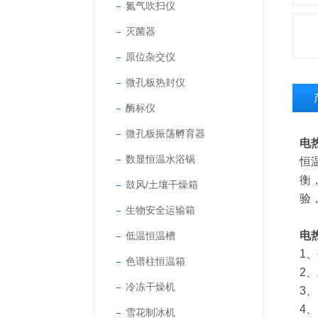
氮气吹扫仪
灭菌器
原位杂交仪
微孔板热封仪
酶标仪
微孔板振荡孵育器
电热
数显恒温水浴锅
恒
衡
鼓风/土壤干燥箱
验
生物安全运输箱
电
低温恒温槽
1
色谱柱恒温箱
2
冷冻干燥机
3
4
雪花制冰机