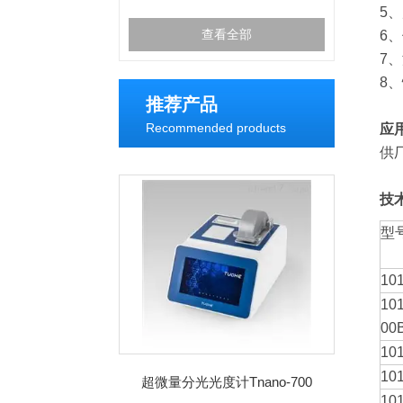
5
查看全部
6、
7、
8
推荐产品
Recommended products
应
供
技
型
10
101
00
10
10
超微量分光光度计Tnano-700
10