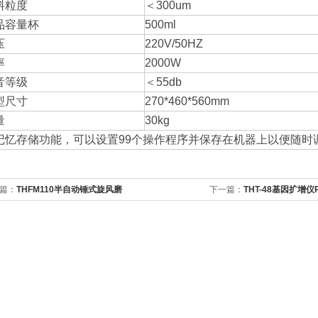
料粒度
＜300um
品容量杯
500ml
压
220V/50HZ
率
2000W
音等级
＜55db
型尺寸
270*460*560mm
量
30kg
记忆存储功能，可以设置99个操作程序并保存在机器上以便随时
篇：
THFM110半自动锤式旋风磨
下一篇：
THT-48基因扩增仪