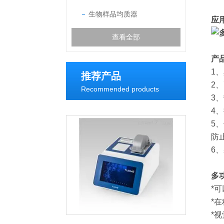
生物样品均质器
应
查看全部
产
1
推荐产品
2
Recommended products
3
4
5
防
6
多
*
*
*