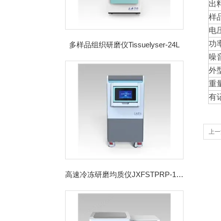
出
样
电
功
多样品组织研磨仪Tissuelyser-24L
噪
外
重
有
上一
高速冷冻研磨均质仪JXFSTPRP-192CL