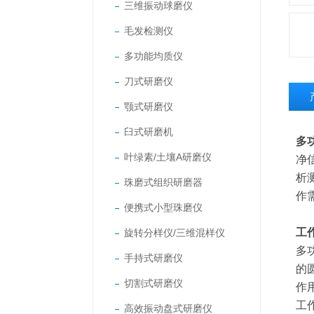
三维振动球磨仪
毛发检测仪
多功能均质仪
刀式研磨仪
颚式研磨仪
臼式研磨机
多
叶绿素/土壤A研磨仪
净
析
珠磨式组织研磨器
作
便携式小型珠磨仪
工
旋转分样仪/三维混样仪
多
手持式研磨仪
的
切割式研磨仪
作
工
高效振动盘式研磨仪