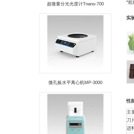
*
超微量分光光度计Tnano-700
实
微孔板水平离心机MP-3000
性
主
刀
进