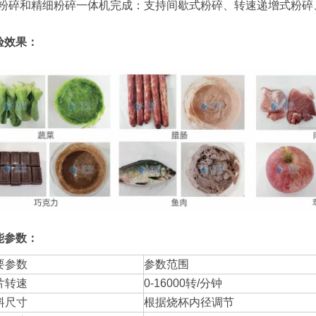
粗粉碎和精细粉碎一体机完成：支持间歇式粉碎、转速递增式粉碎
验效果：
能参数：
要参数
参数范围
片转速
0-16000转/分钟
料尺寸
根据烧杯内径调节