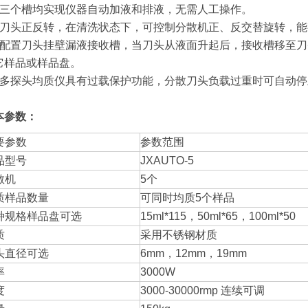
、三个槽均实现仪器自动加液和排液，无需人工操作。
、刀头正反转，在清洗状态下，可控制分散机正、反交替旋转，
、配置刀头挂壁漏液接收槽，当刀头从液面升起后，接收槽移至
它样品或样品盘。
、多探头均质仪具有过载保护功能，分散刀头负载过重时可自动停
本参数：
要参数
参数范围
品型号
JXAUTO-5
散机
5个
质样品数量
可同时均质5个样品
种规格样品盘可选
15ml*115，50ml*65，100ml*50
质
采用不锈钢材质
头直径可选
6mm，12mm，19mm
率
3000W
度
3000-30000rmp 连续可调