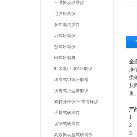
三维振动球磨仪
毛发检测仪
多功能均质仪
刀式研磨仪
颚式研磨仪
臼式研磨机
全
叶绿素/土壤A研磨仪
净
类
珠磨式组织研磨器
从
便携式小型珠磨仪
重
旋转分样仪/三维混样仪
产
手持式研磨仪
1
切割式研磨仪
2
3
高效振动盘式研磨仪