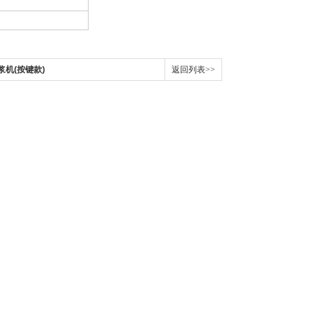
匀浆机(按键款)
返回列表>>