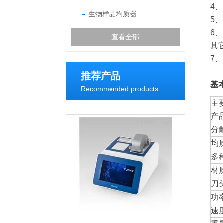
4
生物样品均质器
5
6
查看全部
其
7
推荐产品
基
Recommended products
主
产
分
均
多
材
刀
功
速