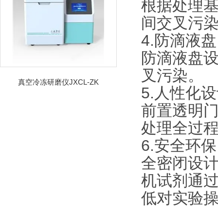
根据处理
间交叉污
4.防滴液盘
防滴液盘
叉污染。
真空冷冻研磨仪JXCL-ZK
5.人性化
前置透明门
处理全过
6.安全环保
全密闭设
机试剂通
低对实验