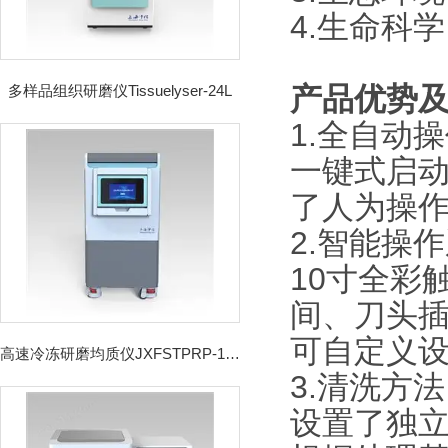
4.生命科
产品优势
多样品组织研磨仪Tissuelyser-24L
1.全自动
一键式启
了人为操
2.智能操
10寸全彩
间、刀头
可自定义
高速冷冻研磨均质仪JXFSTPRP-192CL
3.清洗方法
设置了独